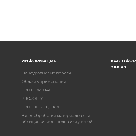
ИНФОРМАЦИЯ
КАК ОФО
ЗАКАЗ
Одноуровневые пороги
Область применения
PROTERMINAL
PROJOLLY
PROJOLLY SQUARE
Виды обработки материалов для
облицовки стен, полов и ступеней