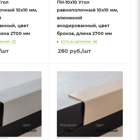
Угол
ПН-10х10 Угол
чный 10х10 мм,
равнополочный 10х10 мм,
й
алюминий
анный, цвет
анодированный, цвет
лина 2700 мм
бронза, длина 2700 мм
ичии: 25
Есть в наличии: 46
/шт
280
руб.
/шт
Цвет:
Материал:
Цвет:
Серый
ПВХ
Кремовый