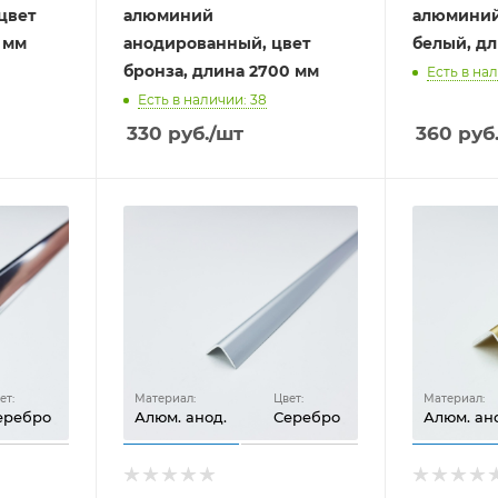
цвет
алюминий
алюминий
 мм
анодированный, цвет
белый, дл
бронза, длина 2700 мм
Есть в нал
Есть в наличии: 38
330
руб.
/шт
360
руб
ет:
Материал:
Цвет:
Материал:
еребро
Алюм. анод.
Серебро
Алюм. ан