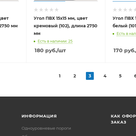
цвет
Угол ПВХ 15х15 мм, цвет
Угол ПВХ 1
 2750 мм
кремовый (102), длина 2750
белый (10
мм
Есть в нал
Есть в наличии: 25
180
руб.
/шт
170
руб.
1
2
3
4
5
ИНФОРМАЦИЯ
КАК ОФО
ЗАКАЗ
Одноуровневые пороги