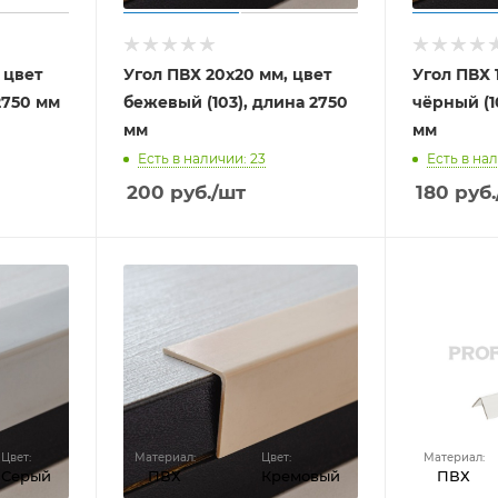
 цвет
Угол ПВХ 20х20 мм, цвет
Угол ПВХ 1
2750 мм
бежевый (103), длина 2750
чёрный (1
мм
мм
Есть в наличии: 23
Есть в нал
200
руб.
/шт
180
руб.
Цвет:
Материал:
Цвет:
Материал:
Серый
ПВХ
Кремовый
ПВХ