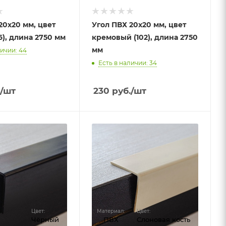
20х20 мм, цвет
Угол ПВХ 20х20 мм, цвет
6), длина 2750 мм
кремовый (102), длина 2750
мм
личии: 44
Есть в наличии: 34
/шт
230
руб.
/шт
Цвет:
Материал:
Цвет:
Чёрный
ПВХ
Слоновая кость