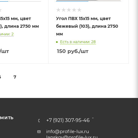
5х15 мм, цвет
Угол ПВХ 15х15 мм, цвет
1), длина 2750 мм
бежевый (103), длина 2750
мм
ичии: 2
Есть в наличии: 28
/шт
150
руб.
/шт
6
7
РМИТЬ
+7 (921) 307-95-46
info@profile-lux.ru
lanskoy@profile-lux.ru