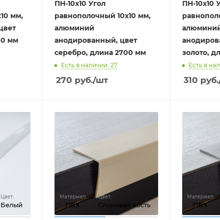
ПН-10х10 Угол
ПН-10х10 
10 мм,
равнополочный 10х10 мм,
равнополо
цвет
алюминий
алюмини
00 мм
анодированный, цвет
анодиров
серебро, длина 2700 мм
золото, д
Есть в наличии: 27
Есть в нал
270
руб.
/шт
310
руб.
Цвет:
Материал:
Цвет:
Материал:
Белый
ПВХ
Слоновая кость
ПВХ