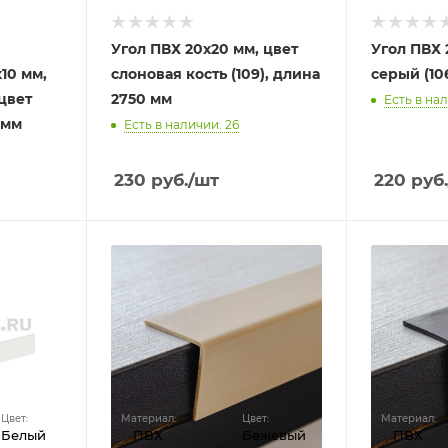
Угол ПВХ 20х20 мм, цвет
Угол ПВХ 
10 мм,
слоновая кость (109), длина
серый (10
цвет
2750 мм
Есть в на
 мм
Есть в наличии: 26
230
руб.
/шт
220
руб.
Цвет:
Материал:
Цвет:
Материал:
Белый
ПВХ
Бежевый
ПВХ