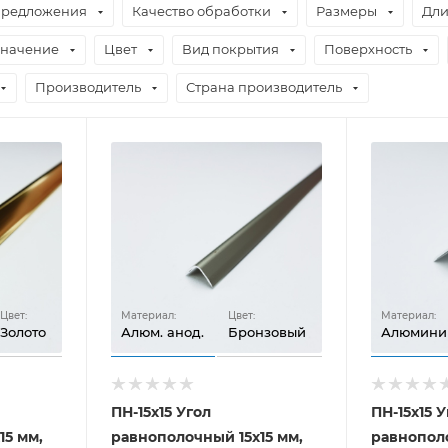
предложения
Качество обработки
Размеры
Дл
начение
Цвет
Вид покрытия
Поверхность
Производитель
Страна производитель
Цвет:
Материал:
Цвет:
Материал:
Золото
Алюм. анод.
Бронзовый
Алюмини
ПН-15х15 Угол
ПН-15х15 У
15 мм,
равнополочный 15х15 мм,
равнополо