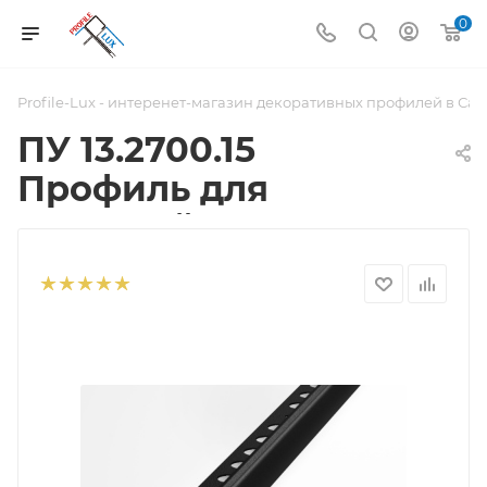
0
Profile-Lux - интеренет-магазин декоративных профилей в Са
ПУ 13.2700.15
Профиль для
ступеней 8х20 мм,
алюминий
окрашенный, цвет
черный, длина 2700
мм