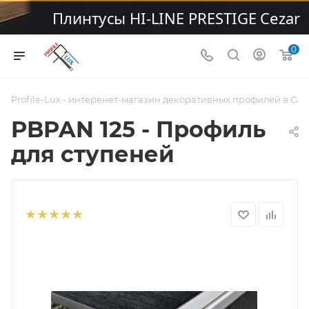
0
Profile-Lux - интеренет-магазин декоративных профилей в Са
PBPAN 125 - Профиль
для ступеней
PROBRASTEP H=12,5
мм, алюминий
натурал, цвет
серебро, длина 2700
мм