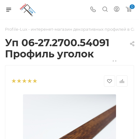
0
Profile-Lux - интеренет-магазин декоративных профилей в Са
Уп 06-27.2700.54091
Профиль уголок
20х20 мм, алюминий
ламинированный,
цвет дуб темный,
длина 2700 м