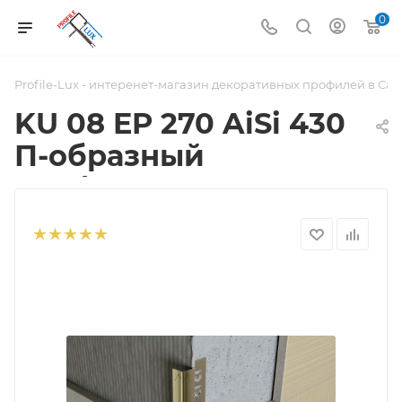
0
Profile-Lux - интеренет-магазин декоративных профилей в Са
KU 08 EP 270 AiSi 430
П-образный
профиль H = 08 мм,
полированная сталь
марки AiSi 430,
длина 2700 мм