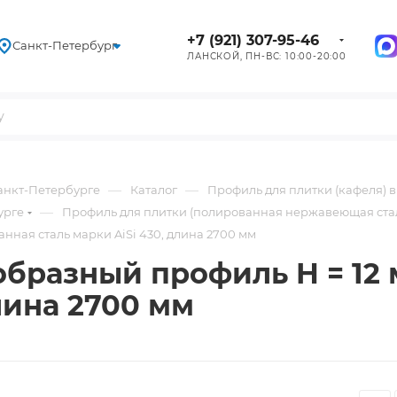
+7 (921) 307-95-46
Санкт-Петербург
ЛАНСКОЙ, ПН-ВС: 10:00-20:00
—
—
Санкт-Петербурге
Каталог
Профиль для плитки (кафеля) 
—
урге
Профиль для плитки (полированная нержавеющая ста
анная сталь марки AiSi 430, длина 2700 мм
П-образный профиль H = 12
длина 2700 мм