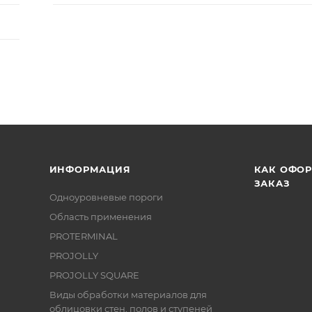
ИНФОРМАЦИЯ
КАК ОФО
ЗАКАЗ
Одноуровневые пороги
Область применения
PROTERMINAL
PROJOLLY
PROJOLLY SQUARE
Виды обработки материалов для
облицовки стен, полов и ступеней