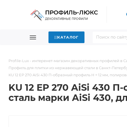
ПРОФИЛЬ-ЛЮКС
ДЕКОРАТИВНЫЕ ПРОФИЛИ
КАТАЛОГ
Profile-Lux - интеренет-магазин декоративных профилей в 
Профиль для плитки из нержавеющей стали в Санкт-Петерб
KU 12 EP 270 AiSi 430 П-образный профиль H = 12 мм, полиров
KU 12 EP 270 AiSi 430 
сталь марки AiSi 430, 