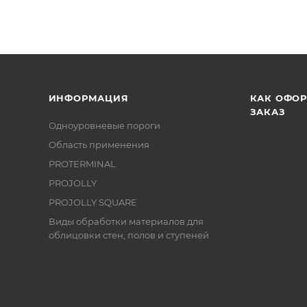
ИНФОРМАЦИЯ
КАК ОФО
ЗАКАЗ
Одноуровневые пороги
Область применения
PROTERMINAL
PROJOLLY
PROJOLLY SQUARE
Виды обработки материалов для
облицовки стен, полов и ступеней