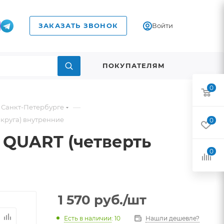
ЗАКАЗАТЬ ЗВОНОК
Войти
ПОКУПАТЕЛЯМ
0
—
в Санкт-Петербурге
 круга) внутренние
0
 QUART (четверть
0
1 570
руб.
/шт
Есть в наличии
: 10
Нашли дешевле?