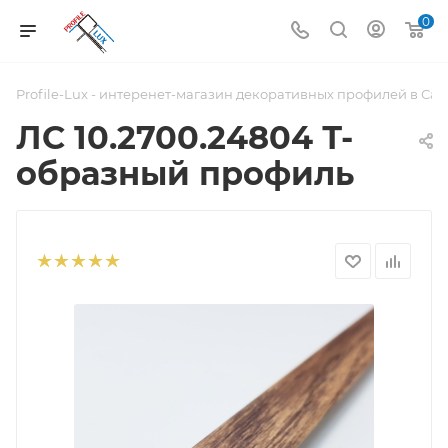
0
Profile-Lux - интеренет-магазин декоративных профилей в Са
ЛС 10.2700.24804 Т-
образный профиль
20х8,5 мм, алюмин
ламинир, цвет дуб
викторианский,
длина 2700 мм