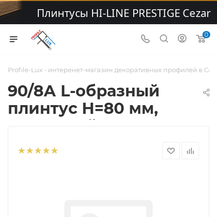
0
Profile-Lux - интеренет-магазин декоративных профилей в Са
90/8А L-образный
плинтус H=80 мм,
алюминий
анодирован с
клеящим слоем,
цвет серебро, длина
3000 мм