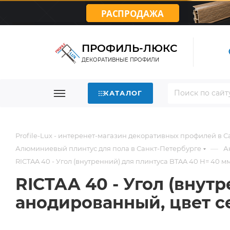
ПРОФИЛЬ-ЛЮКС
ДЕКОРАТИВНЫЕ ПРОФИЛИ
КАТАЛОГ
Profile-Lux - интеренет-магазин декоративных профилей в 
—
Алюминиевый плинтус для пола в Санкт-Петербурге
А
RICTAA 40 - Угол (внутренний) для плинтуса BTAA 40 H= 40 
RICTAA 40 - Угол (внут
анодированный, цвет с