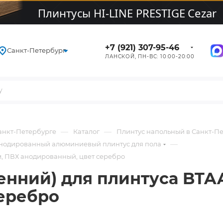
+7 (921) 307-95-46
Санкт-Петербург
ЛАНСКОЙ, ПН-ВС: 10:00-20:00
—
—
Санкт-Петербурге
Каталог
Плинтус напольный в Санкт-П
—
нодированный алюминиевый плинтус для пола
мм, ПВХ анодированный, цвет серебро
ренний) для плинтуса BTA
еребро