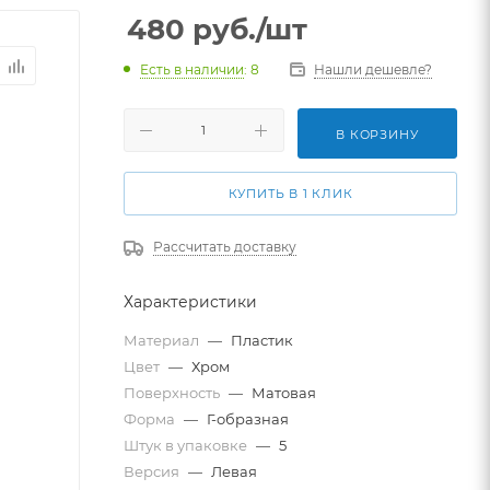
480
руб.
/шт
Есть в наличии
: 8
Нашли дешевле?
В КОРЗИНУ
КУПИТЬ В 1 КЛИК
Рассчитать доставку
Характеристики
Материал
—
Пластик
Цвет
—
Хром
Поверхность
—
Матовая
Форма
—
Г-образная
Штук в упаковке
—
5
Версия
—
Левая